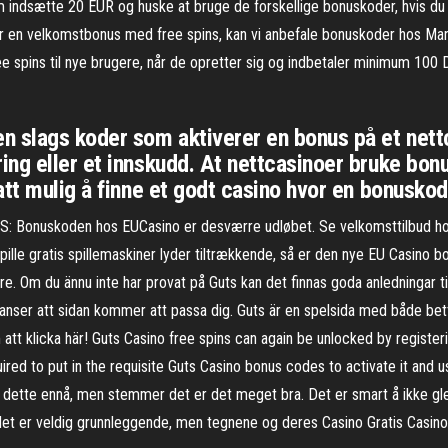
um indsætte 20 EUR og huske at bruge de forskellige bonuskoder, hvis 
øger en velkomstbonus med free spins, kan vi anbefale bonuskoder hos M
ree spins til nye brugere, når de opretter sig og indbetaler minimum 10
 slags koder som aktiverer en bonus på et nettc
ng eller et innskudd. At nettcasinoer bruke bonu
att mulig å finne et godt casino hvor en bonusko
OBS: Bonuskoden hos EUCasino er desværre udløbet. Se velkomsttilbud ho
pille gratis spillemaskiner lyder tiltrækkende, så er den nye EU Casino b
re. Om du ännu inte har provat på Guts kan det finnas goda anledningar ti
chanser att sidan kommer att passa dig. Guts är en spelsida med både bet
t klicka här! Guts Casino free spins can again be unlocked by registerin
ired to put in the requisite Guts Casino bonus codes to activate it and use
et dette ennå, men stemmer det er det meget bra. Det er smart å ikke g
 det er veldig grunnleggende, men tegnene og deres Casino Gratis Casino