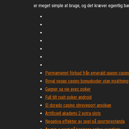
er meget simple at bruge, og det kræver egentlig ba
Permamennt förbud från emerald queen casin
Royal vegas casino bonuskoder utan insättning
Gagner sa vie avec poker
Full tilt rush poker android
El dorado casino shreveport ansökan
Artificiell akademi 2 extra slots
Negativa effekter av spel på sportprestanda