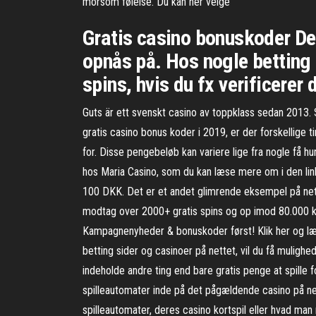
morsom følelse. Du kan her velge
Gratis casino bonuskoder Der
opnås på. Hos nogle betting s
spins, hvis du fx verificere
Guts är ett svenskt casino av toppklass sedan 2013. 
gratis casino bonus koder i 2019, er der forskellige
for. Disse pengebeløb kan variere lige fra nogle få 
hos Maria Casino, som du kan læse mere om i den link
100 DKK. Det er et andet glimrende eksempel på nett
modtag over 2000+ gratis spins og op imod 80.000 kr
Kampagnenyheder & bonuskoder først! Klik her og læs
betting sider og casinoer på nettet, vil du få muligh
indeholde andre ting end bare gratis penge at spille 
spilleautomater inde på det pågældende casino på nett
spilleautomater, deres casino kortspil eller hvad man 