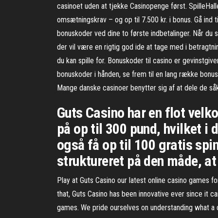
casinoet uden at tjekke Casinopenge først. SpilleHalle
omsætningskrav – og op til 7.500 kr. i bonus. Gå ind 
bonuskoder ved dine to første indbetalinger. Når du sk
der vil være en rigtig god ide at tage med i betragt
du kan spille for. Bonuskoder til casino er gevinstgiv
bonuskoder i hånden, se frem til en lang række bonuss
Mange danske casinoer benytter sig af at dele de såk
Guts Casino har en flot vel
på op til 300 pund, hvilket i
også få op til 100 gratis spi
struktureret på den måde, at
Play at Guts Casino our latest online casino games f
that, Guts Casino has been innovative ever since it 
games. We pride ourselves on understanding what a c