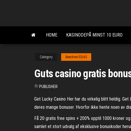
Skip
to
the
content
HOME
KASINODEPÅ MINST 10 EURO
Category
Beechner33545
Guts casino gratis bonu
By
PUBLISHER
Get Lucky Casino Her har du virkelig blitt heldig. Ge
deres mange bonuser. Hvorfor ikke hente noen av dis
Få 20 gratis free spins + 200% opptil 1000 kroner og
samlet et stort udvalg af eksklusive bonuskoder herun