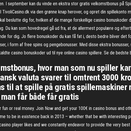
n. I september kan du vinde en ekstra stor gratis velkomstbonus på Spille
til TivoliCasino.dk via den grønne knap herover, og opret din spillekont
al beslutte dig for, hvilken af de mange forskellige casino bonuskoder du v
ning. Du kan som hovedregel gå ud fra, at de allermest populære og efter
ende for dig. Jo flere bonuskoder du kan få fat i, desto bedre bliver det 
er, i form af free spins og pengebonusser. Med disse ekstra bonusser, så
aldte casino bonuskoder ud til nye online casino spillere. Se de bedste
komstbonus, hvor man som nu spiller ka
 dansk valuta svarer til omtrent 3000 k
ns til at spille på gratis spillemaskine
 man får både får gratis
or fun or real money. Join Now and get your 100€ in casino bonus and oth
came to be in existence back in 2013 – whether that be with interesting 
asino player likes and we constantly endeavor to provide the very best