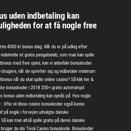
us uden indbetaling kan
uligheden for at få nogle free
mta 4000 kr bonus idag. Når du er på udkig efter
k indeholde et gratis pengebeløb, som man kan spille
stbonus med free spins, kan vi anbefale bonuskoder
e brugere, når de opretter sig og indbetaler minimum
us når du skal spille online casino? Så klik her &
kke bonuskoder i 2018 200+ gratis automatspil
o bonus uden indbetaling kan opnås på. Hos nogle
ID . Ofte vil disse casino bonuskoder også kunne
af på nogle i forvejen udvalgte danske
e Så kan man altså spille gratis på deres danske
dan bruger du din Tivoli Casino bonuskode. Bonuskoder