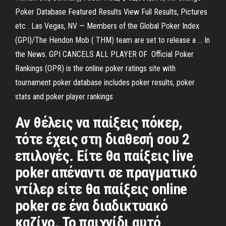
Poker Database Featured Results View Full Results, Pictures
etc . Las Vegas, NV — Members of the Global Poker Index
(GPI)/The Hendon Mob ( THM) team are set to release a … In
the News. GPI CANCELS ALL PLAYER OF Official Poker
Rankings (OPR) is the online poker ratings site with
tournament poker database includes poker results, poker
stats and poker player rankings
Αν θέλεις να παίξεις πόκερ,
τότε έχεις στη διαθεσή σου 2
επιλογές. Είτε θα παίξεις live
poker απέναντι σε πραγματικό
ντίλερ είτε θα παίξεις online
poker σε ένα διαδικτυακό
καζίνο. Το παιχνίδι αυτό