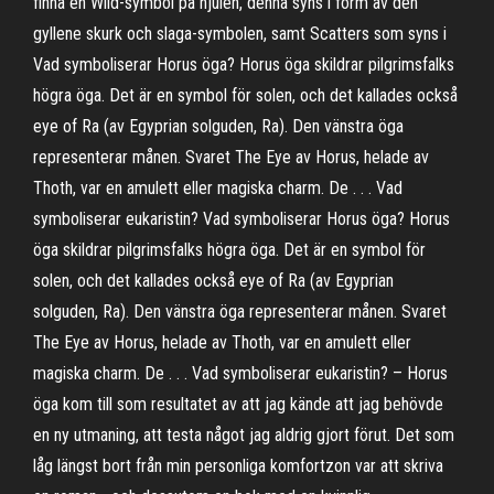
finna en Wild-symbol på hjulen, denna syns i form av den
gyllene skurk och slaga-symbolen, samt Scatters som syns i
Vad symboliserar Horus öga? Horus öga skildrar pilgrimsfalks
högra öga. Det är en symbol för solen, och det kallades också
eye of Ra (av Egyprian solguden, Ra). Den vänstra öga
representerar månen. Svaret The Eye av Horus, helade av
Thoth, var en amulett eller magiska charm. De . . . Vad
symboliserar eukaristin? Vad symboliserar Horus öga? Horus
öga skildrar pilgrimsfalks högra öga. Det är en symbol för
solen, och det kallades också eye of Ra (av Egyprian
solguden, Ra). Den vänstra öga representerar månen. Svaret
The Eye av Horus, helade av Thoth, var en amulett eller
magiska charm. De . . . Vad symboliserar eukaristin? – Horus
öga kom till som resultatet av att jag kände att jag behövde
en ny utmaning, att testa något jag aldrig gjort förut. Det som
låg längst bort från min personliga komfortzon var att skriva