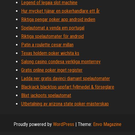
Legend of legaia slot machine
Hur mycket tjänar en pokerhandlare ett år
Riktiga pengar poker app android indien
Spelautomat a venda em portugal
Riktiga spelautomater för android
Patin a roulette cesar millan
Texas holdem poker wichita ks
Salong casino condesa verkliga monterrey
Gratis online poker inget register
Ladda ner gratis davinci diamant spelautomater
Blackjack blacktop uppfart fyllmedel & förseglare
Blixt jackpots spelautomat
Utbetalning av arizona state poker-mästerskap
Proudly powered by
WordPress
|
Theme:
Envo Magazine