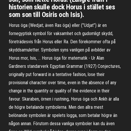
historien skulle dock Horus i stället ses
som son till Osiris och Isis).
Horus öga (Wedjat; även Ras öga) eller (”Udjat”) är en
fornegyptisk symbol för vaksamhet och gudomligt skydd,
företrädesvis från Horus eller Ra. Den förekommer ofta på
skyddsamuletter. Symbolen syns vanligen på avbilder av
Horus mor, Isis, … Horus öga för matematik - Ur Alan
Gardiners standarverk Egyptian Grammar (1927) Conjectures,
originally put forward in a tentative fashion, lose their
provisional character over time, even in the absence of any
change in the quantity or quality of the evidence in their
favour. Skaraben, örnen i rustning, Horus öga och Ankh är alla
de högre betalande symbolerna. Men den allra mest
belönande symbolen är spelets logga, som betalar högre än
någon annan. Förutom dessa vanliga symboler kan du även