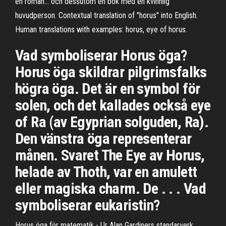
en roman… och dessutom en bok med en kvinnlig
huvudperson. Contextual translation of "horus" into English.
Human translations with examples: horus, eye of horus.
Vad symboliserar Horus öga?
Horus öga skildrar pilgrimsfalks
högra öga. Det är en symbol för
solen, och det kallades också eye
of Ra (av Egyprian solguden, Ra).
Den vänstra öga representerar
månen. Svaret The Eye av Horus,
helade av Thoth, var en amulett
eller magiska charm. De . . . Vad
symboliserar eukaristin?
Horus öga för matematik - Ur Alan Gardiners standarverk