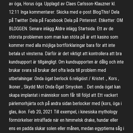
av öga, Horus öga. Upplagd av Claes Carlsson-Klauzner kl.
12:11 Inga kommentarer: Skicka med e-post BlogThis! Dela
på Twitter Dela på Facebook Dela på Pinterest. Etiketter: OM
BLOGGEN. Senare inlägg Äldre inlägg Startsida. Ett av de
största problemen som man kan stöta på är ett kasino som
kommer med alla möjliga bortförklaringar bara för att inte
betala ut vinsterna. Därför är det viktigt att kontrollera att bra
kundsupport är tillgängligt. Om kundsupporten är dålig och inte
brukar svara så brukar det ofta leda till problem med
utbetalningar. Onda ögat berlock 6.religiöst / Kristet ., Kors ,
Ikoner , Skydd Mot Onda Ögat Smycken .. Det onda ögat kan
skapa implantat i människor som får till följd att Ett vackert
pärlemorhjärta och på andra sidan berlocker med (kors, öga i
glas, ikon. Feb 20, 2021 Till exempel, i kinesiska mythology
förmörkelser inträffade när en himmelsk drake, hundar eller
ens en padda slukar solen eller månen, medan egyptierna såg i