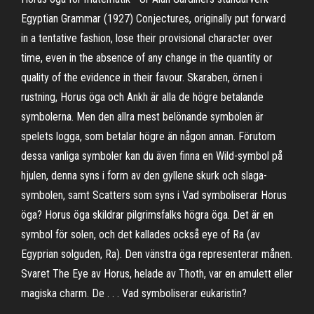
Egyptian Grammar (1927) Conjectures, originally put forward
in a tentative fashion, lose their provisional character over
time, even in the absence of any change in the quantity or
quality of the evidence in their favour. Skaraben, örnen i
rustning, Horus öga och Ankh är alla de högre betalande
symbolerna. Men den allra mest belönande symbolen är
spelets logga, som betalar högre än någon annan. Förutom
dessa vanliga symboler kan du även finna en Wild-symbol på
hjulen, denna syns i form av den gyllene skurk och slaga-
symbolen, samt Scatters som syns i Vad symboliserar Horus
öga? Horus öga skildrar pilgrimsfalks högra öga. Det är en
symbol för solen, och det kallades också eye of Ra (av
Egyprian solguden, Ra). Den vänstra öga representerar månen.
Svaret The Eye av Horus, helade av Thoth, var en amulett eller
magiska charm. De . . . Vad symboliserar eukaristin?