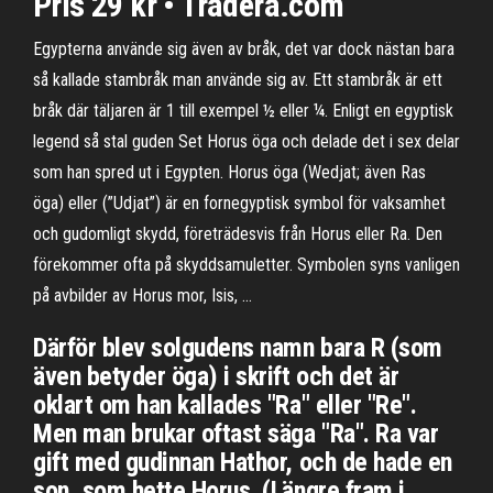
Pris 29 kr • Tradera.com
Egypterna använde sig även av bråk, det var dock nästan bara
så kallade stambråk man använde sig av. Ett stambråk är ett
bråk där täljaren är 1 till exempel ½ eller ¼. Enligt en egyptisk
legend så stal guden Set Horus öga och delade det i sex delar
som han spred ut i Egypten. Horus öga (Wedjat; även Ras
öga) eller (”Udjat”) är en fornegyptisk symbol för vaksamhet
och gudomligt skydd, företrädesvis från Horus eller Ra. Den
förekommer ofta på skyddsamuletter. Symbolen syns vanligen
på avbilder av Horus mor, Isis, …
Därför blev solgudens namn bara R (som
även betyder öga) i skrift och det är
oklart om han kallades "Ra" eller "Re".
Men man brukar oftast säga "Ra". Ra var
gift med gudinnan Hathor, och de hade en
son, som hette Horus. (Längre fram i