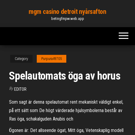
Skip
mgm casino detroit nyårsafton
to
betingfmpw.web.app
the
content
Category
Purpura49705
Spelautomats öga av horus
By
EDITOR
Som sagt är denna spelautomat rent mekaniskt väldigt enkel,
på ett sätt som De högt värderade hjulsymbolerna består av
Ras öga, schakalguden Anubis och
Ögonen är: Det allseende ögat, Mitt öga, Vetenskaplig modell